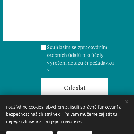
Souhlasím se zpracováním
osobních údajů pro účely
vyřešení dotazu či požadavku
Odeslat
Používáme cookies, abychom zajistili správné fungování a
bezpečnost našich stránek. Tím vám můžeme zajistit tu
nejlepší zkušenost při jejich návštěvě.
© Stavební bytové družstvo Přerov, Kratochvílova
128/41, 750 02 Přerov, tel: 581 706 611