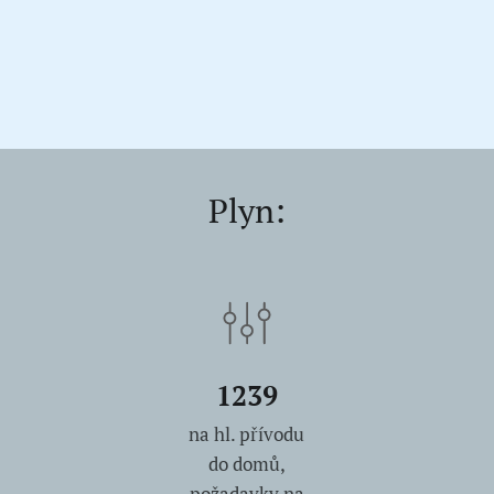
Plyn:
1239
na hl. přívodu
do domů,
požadavky na