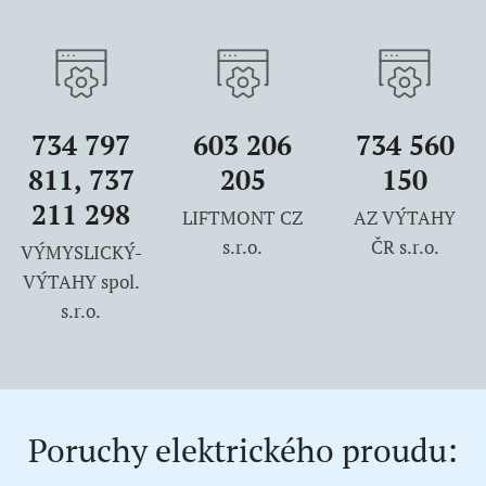
734 797
603 206
734 560
811, 737
205
150
211 298
LIFTMONT CZ
AZ VÝTAHY
s.r.o.
ČR s.r.o.
VÝMYSLICKÝ-
VÝTAHY spol.
s.r.o.
Poruchy elektrického proudu: