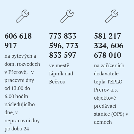
606 618
773 833
581 217
917
596, 773
324, 606
833 597
678 010
na bytových a
dom. rozvodech
ve městě
na zařízeních
v Přerově, v
Lipník nad
dodavatele
pracovní dny
Bečvou
tepla TEPLO
od 13.00 do
Přerov a.s.
6.00 hodin
objektové
následujícího
předávací
dne, v
stanice (OPS) v
nepracovní dny
domech
po dobu 24