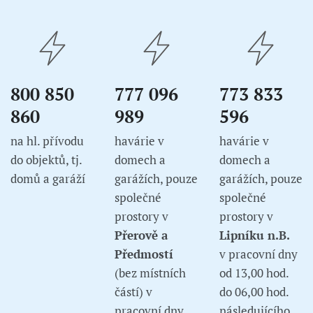
800 850
777 096
773 833
860
989
596
na hl. přívodu
havárie v
havárie v
do objektů, tj.
domech a
domech a
domů a garáží
garážích, pouze
garážích, pouze
společné
společné
prostory v
prostory v
Přerově a
Lipníku n.B.
Předmostí
v pracovní dny
(bez místních
od 13,00 hod.
částí) v
do 06,00 hod.
pracovní dny
následujícího